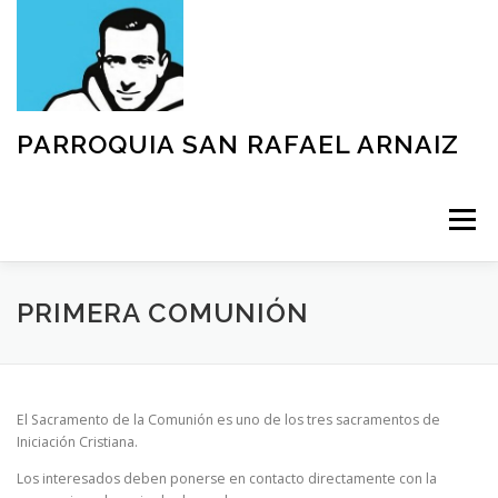
Saltar
al
contenido
PARROQUIA SAN RAFAEL ARNAIZ
Menú
NUESTRA PARROQUIA
SACRAMENTOS
PRIMERA COMUNIÓN
GRUPOS
MOVIMIENTOS
ACTIVIDADES
El Sacramento de la Comunión es uno de los tres sacramentos de
Iniciación Cristiana.
TEXTOS Y DOCUMENTOS
Los interesados deben ponerse en contacto directamente con la