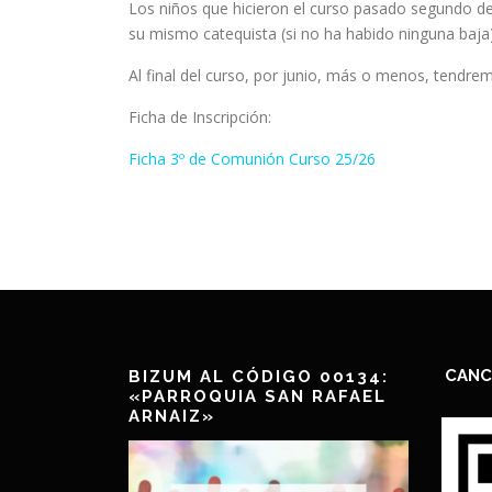
Los niños que hicieron el curso pasado segundo d
su mismo catequista (si no ha habido ninguna baja) 
Al final del curso, por junio, más o menos, tendrem
Ficha de Inscripción:
Ficha 3º de Comunión Curso 25/26
CANC
BIZUM AL CÓDIGO 00134:
«PARROQUIA SAN RAFAEL
ARNAIZ»