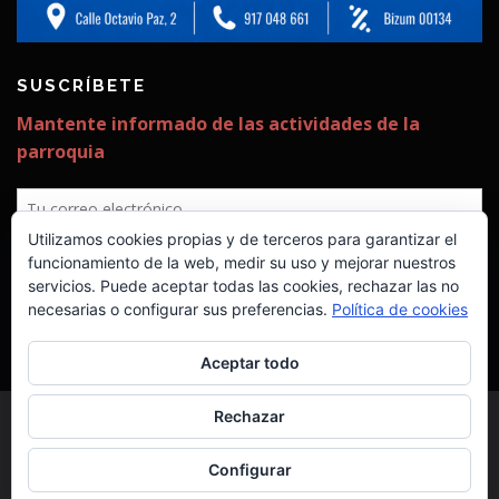
SUSCRÍBETE
✕
Utilizamos cookies propias y de terceros para garantizar el
¡Estamos construyendo ya la
funcionamiento de la web, medir su uso y mejorar nuestros
servicios. Puede aceptar todas las cookies, rechazar las no
segunda fase!
necesarias o configurar sus preferencias.
Política de cookies
Seguimos necesitando vuestra ayuda
para poder costearla.
Aceptar todo
¡No nos mires, únete!
Rechazar
Sigue este enlace y construye
Copyright © 2026 Parroquia San Rafael Arnaiz
–
Tema
tu parroquia
OnePress
hecho por FameThemes
Configurar