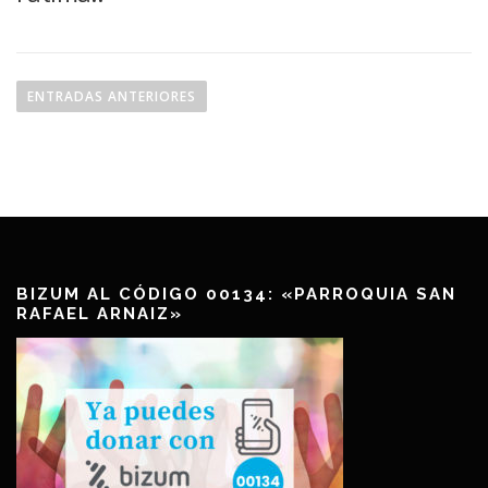
N
a
ENTRADAS ANTERIORES
v
e
g
a
c
i
ó
BIZUM AL CÓDIGO 00134: «PARROQUIA SAN
RAFAEL ARNAIZ»
n
d
e
e
n
t