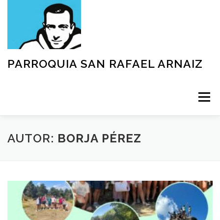
Saltar
al
contenido
PARROQUIA SAN RAFAEL ARNAIZ
Menú
NUESTRA PARROQUIA
SACRAMENTOS
AUTOR:
BORJA PÉREZ
GRUPOS
MOVIMIENTOS
ACTIVIDADES
TEXTOS Y DOCUMENTOS