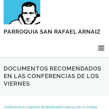
Saltar
al
contenido
PARROQUIA SAN RAFAEL ARNAIZ
Menú
NUESTRA PARROQUIA
SACRAMENTOS
DOCUMENTOS RECOMENDADOS
EN LAS CONFERENCIAS DE LOS
VIERNES
GRUPOS
MOVIMIENTOS
ACTIVIDADES
TEXTOS Y DOCUMENTOS
Conferencia «La supuesta dicotomía entre ciencia y fe», D. Enrique