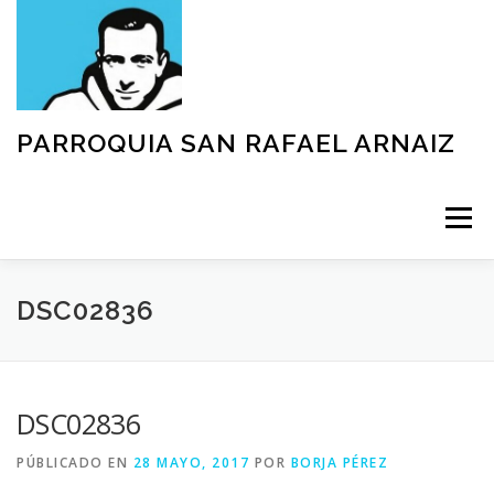
Saltar
al
contenido
PARROQUIA SAN RAFAEL ARNAIZ
Menú
NUESTRA PARROQUIA
SACRAMENTOS
DSC02836
GRUPOS
MOVIMIENTOS
ACTIVIDADES
DSC02836
PÚBLICADO EN
28 MAYO, 2017
POR
BORJA PÉREZ
TEXTOS Y DOCUMENTOS