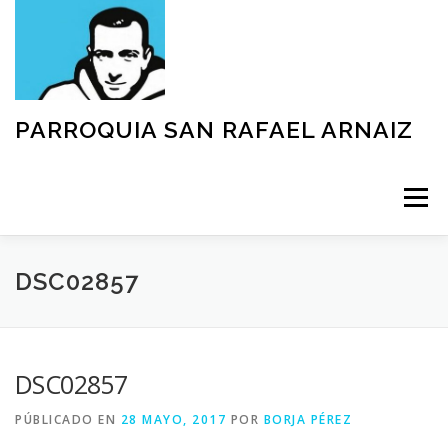
Saltar
al
contenido
PARROQUIA SAN RAFAEL ARNAIZ
Menú
NUESTRA PARROQUIA
SACRAMENTOS
DSC02857
GRUPOS
MOVIMIENTOS
ACTIVIDADES
DSC02857
PÚBLICADO EN
28 MAYO, 2017
POR
BORJA PÉREZ
TEXTOS Y DOCUMENTOS