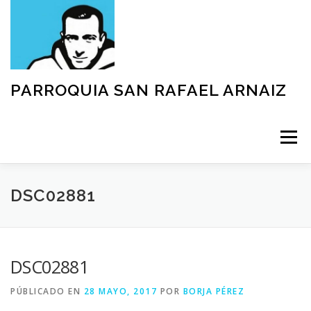
Saltar
al
contenido
PARROQUIA SAN RAFAEL ARNAIZ
Menú
NUESTRA PARROQUIA
SACRAMENTOS
DSC02881
GRUPOS
MOVIMIENTOS
ACTIVIDADES
DSC02881
PÚBLICADO EN
28 MAYO, 2017
POR
BORJA PÉREZ
TEXTOS Y DOCUMENTOS