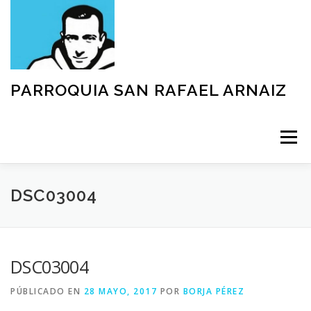
Saltar
al
contenido
PARROQUIA SAN RAFAEL ARNAIZ
Menú
NUESTRA PARROQUIA
SACRAMENTOS
DSC03004
GRUPOS
MOVIMIENTOS
ACTIVIDADES
DSC03004
PÚBLICADO EN
28 MAYO, 2017
POR
BORJA PÉREZ
TEXTOS Y DOCUMENTOS