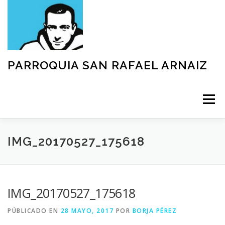
Saltar
al
contenido
PARROQUIA SAN RAFAEL ARNAIZ
Menú
NUESTRA PARROQUIA
SACRAMENTOS
IMG_20170527_175618
GRUPOS
MOVIMIENTOS
ACTIVIDADES
IMG_20170527_175618
PÚBLICADO EN
28 MAYO, 2017
POR
BORJA PÉREZ
TEXTOS Y DOCUMENTOS