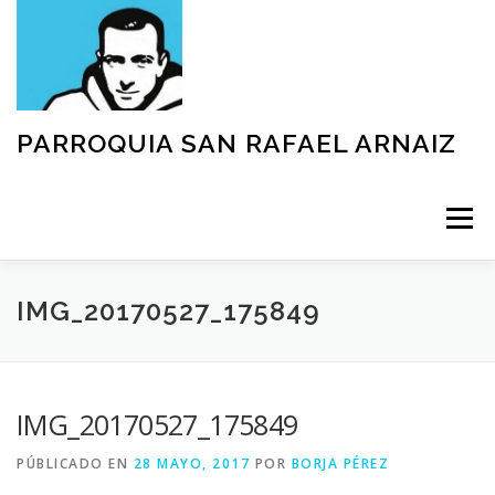
Saltar
al
contenido
PARROQUIA SAN RAFAEL ARNAIZ
Menú
NUESTRA PARROQUIA
SACRAMENTOS
IMG_20170527_175849
GRUPOS
MOVIMIENTOS
ACTIVIDADES
IMG_20170527_175849
PÚBLICADO EN
28 MAYO, 2017
POR
BORJA PÉREZ
TEXTOS Y DOCUMENTOS