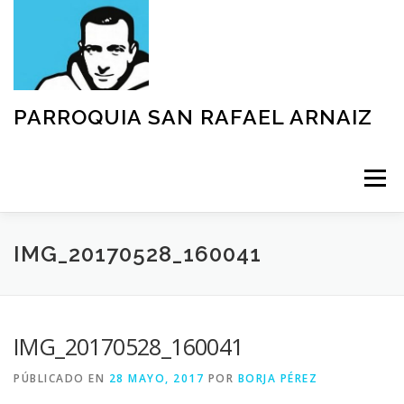
Saltar
al
contenido
PARROQUIA SAN RAFAEL ARNAIZ
Menú
NUESTRA PARROQUIA
SACRAMENTOS
IMG_20170528_160041
GRUPOS
MOVIMIENTOS
ACTIVIDADES
IMG_20170528_160041
PÚBLICADO EN
28 MAYO, 2017
POR
BORJA PÉREZ
TEXTOS Y DOCUMENTOS