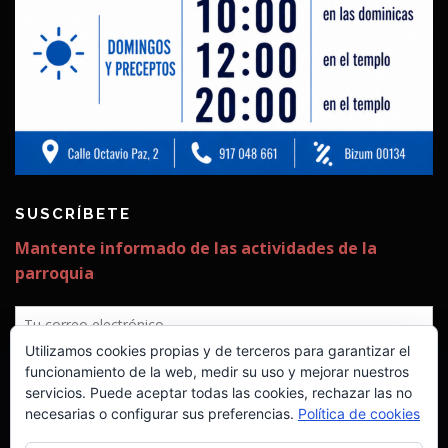
SUSCRÍBETE
✕
Utilizamos cookies propias y de terceros para garantizar el
¡Estamos construyendo ya la
funcionamiento de la web, medir su uso y mejorar nuestros
servicios. Puede aceptar todas las cookies, rechazar las no
segunda fase!
necesarias o configurar sus preferencias.
Política de cookies
Seguimos necesitando vuestra ayuda