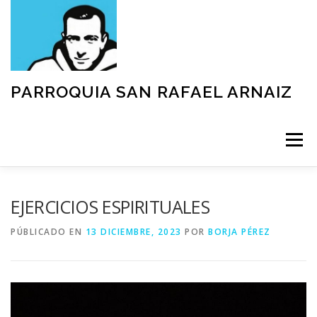
Saltar
al
contenido
PARROQUIA SAN RAFAEL ARNAIZ
Menú
NUESTRA PARROQUIA
SACRAMENTOS
EJERCICIOS ESPIRITUALES
PÚBLICADO EN
13 DICIEMBRE, 2023
POR
BORJA PÉREZ
GRUPOS
MOVIMIENTOS
ACTIVIDADES
TEXTOS Y DOCUMENTOS