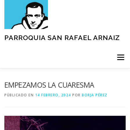
Saltar
al
contenido
PARROQUIA SAN RAFAEL ARNAIZ
Menú
NUESTRA PARROQUIA
SACRAMENTOS
EMPEZAMOS LA CUARESMA
PÚBLICADO EN
14 FEBRERO, 2024
POR
BORJA PÉREZ
GRUPOS
MOVIMIENTOS
ACTIVIDADES
TEXTOS Y DOCUMENTOS