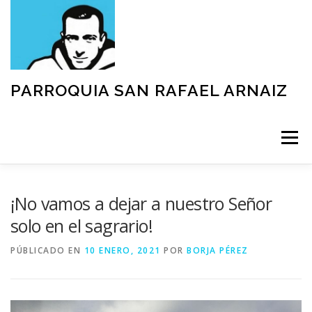
Saltar
al
contenido
PARROQUIA SAN RAFAEL ARNAIZ
Menú
NUESTRA PARROQUIA
SACRAMENTOS
¡No vamos a dejar a nuestro Señor
solo en el sagrario!
GRUPOS
MOVIMIENTOS
ACTIVIDADES
PÚBLICADO EN
10 ENERO, 2021
POR
BORJA PÉREZ
TEXTOS Y DOCUMENTOS