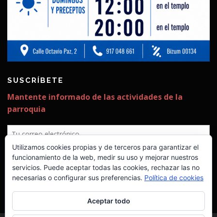
SUSCRÍBETE
✕
Utilizamos cookies propias y de terceros para garantizar el
¡Estamos construyendo ya la
funcionamiento de la web, medir su uso y mejorar nuestros
servicios. Puede aceptar todas las cookies, rechazar las no
segunda fase!
necesarias o configurar sus preferencias.
Política de cookies
Seguimos necesitando vuestra ayuda
para poder costearla.
Aceptar todo
¡No nos mires, únete!