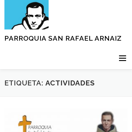
Saltar
al
contenido
PARROQUIA SAN RAFAEL ARNAIZ
Menú
NUESTRA PARROQUIA
SACRAMENTOS
ETIQUETA:
ACTIVIDADES
GRUPOS
MOVIMIENTOS
ACTIVIDADES
TEXTOS Y DOCUMENTOS