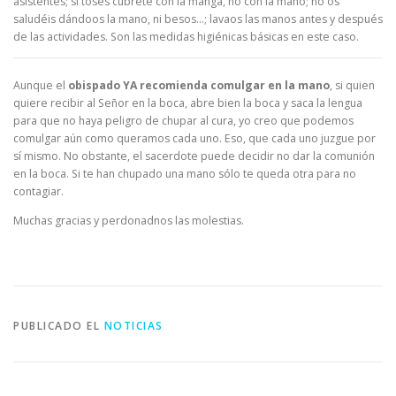
asistentes; si toses cúbrete con la manga, no con la mano; no os
saludéis dándoos la mano, ni besos…; lavaos las manos antes y después
de las actividades. Son las medidas higiénicas básicas en este caso.
Aunque el
obispado YA recomienda comulgar en la mano
, si quien
quiere recibir al Señor en la boca, abre bien la boca y saca la lengua
para que no haya peligro de chupar al cura, yo creo que podemos
comulgar aún como queramos cada uno. Eso, que cada uno juzgue por
sí mismo. No obstante, el sacerdote puede decidir no dar la comunión
en la boca. Si te han chupado una mano sólo te queda otra para no
contagiar.
Muchas gracias y perdonadnos las molestias.
PUBLICADO EL
NOTICIAS