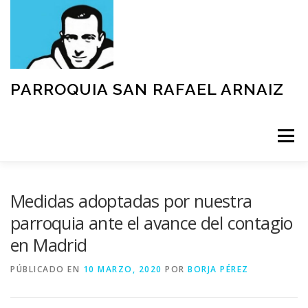
Saltar
al
contenido
PARROQUIA SAN RAFAEL ARNAIZ
Menú
NUESTRA PARROQUIA
SACRAMENTOS
Medidas adoptadas por nuestra
parroquia ante el avance del contagio
en Madrid
GRUPOS
MOVIMIENTOS
ACTIVIDADES
PÚBLICADO EN
10 MARZO, 2020
POR
BORJA PÉREZ
TEXTOS Y DOCUMENTOS