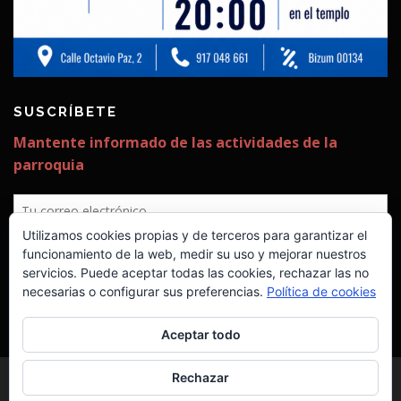
SUSCRÍBETE
✕
Utilizamos cookies propias y de terceros para garantizar el
¡Estamos construyendo ya la
funcionamiento de la web, medir su uso y mejorar nuestros
servicios. Puede aceptar todas las cookies, rechazar las no
segunda fase!
necesarias o configurar sus preferencias.
Política de cookies
Seguimos necesitando vuestra ayuda
para poder costearla.
Aceptar todo
¡No nos mires, únete!
Rechazar
Sigue este enlace y construye
Copyright © 2026 Parroquia San Rafael Arnaiz
–
Tema