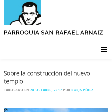
Saltar
al
contenido
PARROQUIA SAN RAFAEL ARNAIZ
Menú
NUESTRA PARROQUIA
SACRAMENTOS
Sobre la construcción del nuevo
templo
GRUPOS
MOVIMIENTOS
ACTIVIDADES
PÚBLICADO EN
28 OCTUBRE, 2017
POR
BORJA PÉREZ
TEXTOS Y DOCUMENTOS