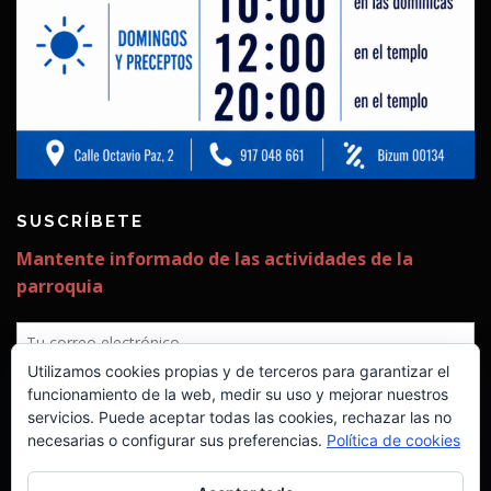
SUSCRÍBETE
✕
Utilizamos cookies propias y de terceros para garantizar el
¡Estamos construyendo ya la
funcionamiento de la web, medir su uso y mejorar nuestros
servicios. Puede aceptar todas las cookies, rechazar las no
segunda fase!
necesarias o configurar sus preferencias.
Política de cookies
Seguimos necesitando vuestra ayuda
para poder costearla.